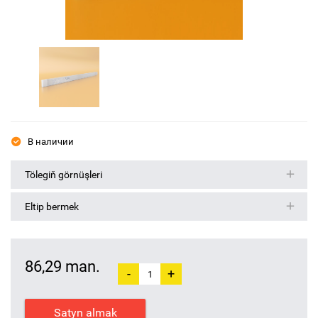
В наличии
Tölegiň görnüşleri
Eltip bermek
86,29 man.
-
+
Satyn almak