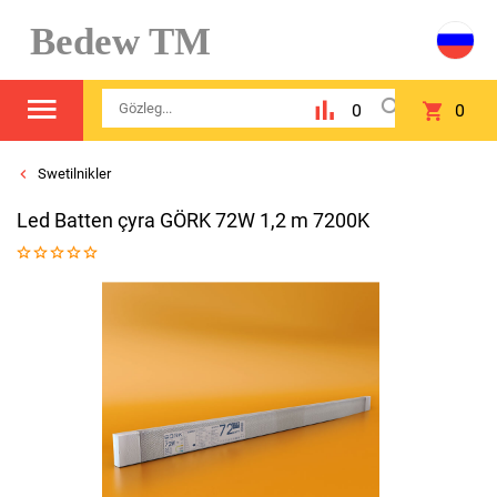
Bedew TM
0
0
Swetilnikler
Led Batten çyra GÖRK 72W 1,2 m 7200K