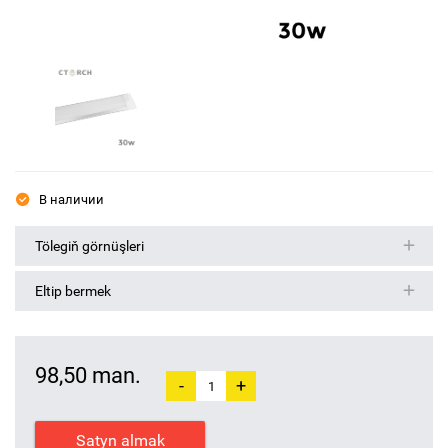
В наличии
Tölegiň görnüşleri
Eltip bermek
98,50 man.
-
+
Satyn almak