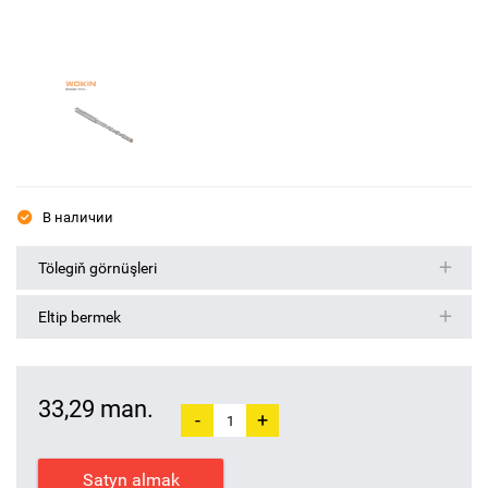
В наличии
Tölegiň görnüşleri
Eltip bermek
33,29 man.
-
+
Satyn almak