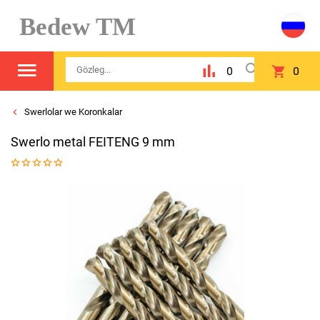
Bedew TM
0
0
Swerlolar we Koronkalar
Swerlo metal FEITENG 9 mm