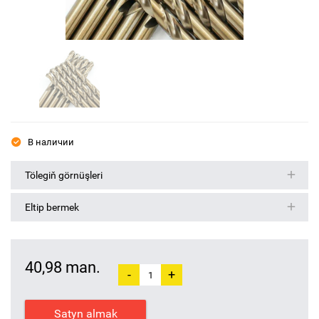
В наличии
Tölegiň görnüşleri
Eltip bermek
40,98 man.
-
+
Satyn almak