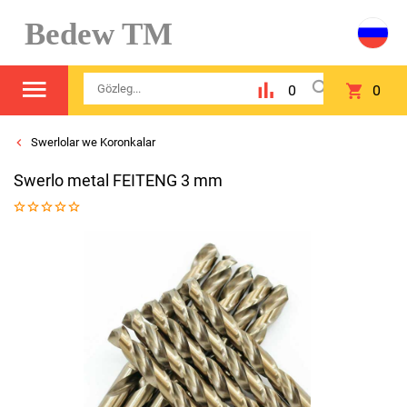
Bedew TM
0
0
Swerlolar we Koronkalar
Swerlo metal FEITENG 3 mm