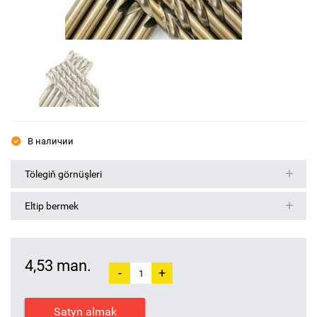
В наличии
Tölegiň görnüşleri
Eltip bermek
4,53 man.
-
+
Satyn almak