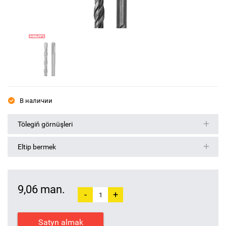
В наличии
Tölegiň görnüşleri
Eltip bermek
9,06 man.
-
+
Satyn almak