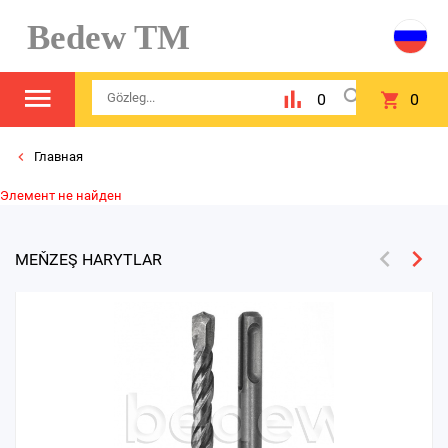
Bedew TM
0
0
Главная
Элемент не найден
MEŇZEŞ HARYTLAR