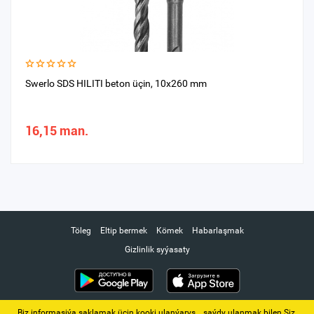
Swerlo SDS HILITI beton üçin, 10х260 mm
16,15 man.
Töleg
Eltip bermek
Kömek
Habarlaşmak
Gizlinlik syýasaty
Biz informasiýa saklamak üçin kooki ulanýarys. ‚ saýdy ulanmak bilen Siz