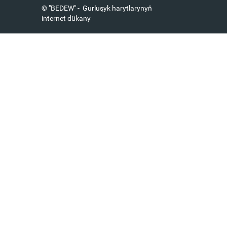
© "BEDEW" - Gurluşyk harytlarynyň
internet dükany