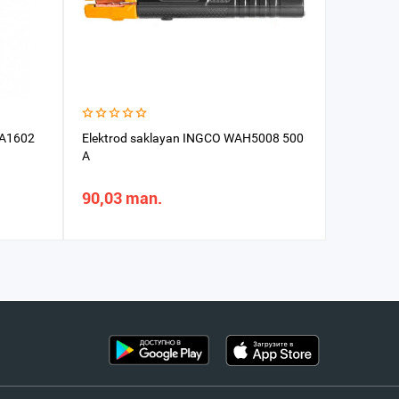
MA1602
Elektrod saklayan INGCO WAH5008 500
Derjak s
A
90,03 man.
29,94 