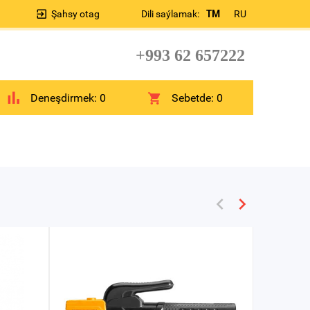
Şahsy otag
Dili saýlamak:
TM
RU
+993 62 657222
Deneşdirmek:
0
Sebetde:
0