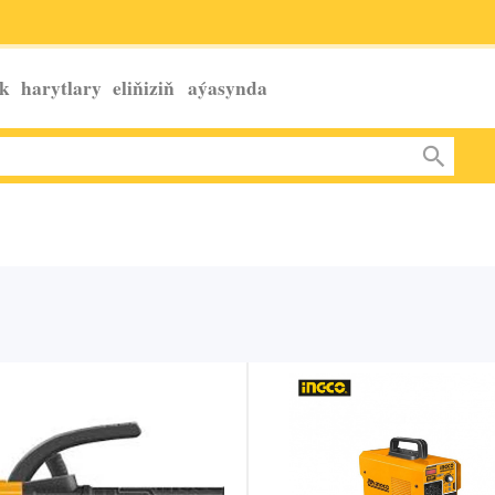
k harytlary eliňiziň
aýasynda