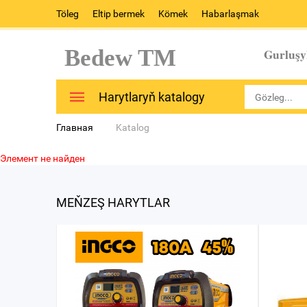
Töleg
Eltip bermek
Kömek
Habarlaşmak
Bedew TM
Gurluşy
Harytlaryň katalogy
Главная
Katalog
Элемент не найден
MEŇZEŞ HARYTLAR