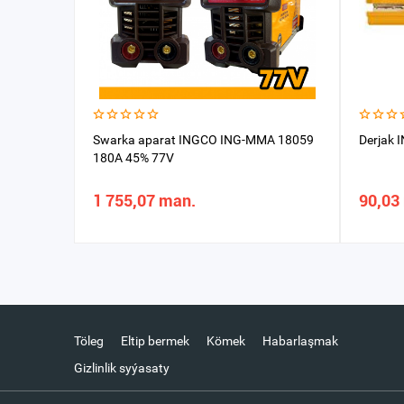
Swarka aparat INGCO ING-MMA 18059
Derjak
180A 45% 77V
1 755,07 man.
90,03
Töleg
Eltip bermek
Kömek
Habarlaşmak
Gizlinlik syýasaty