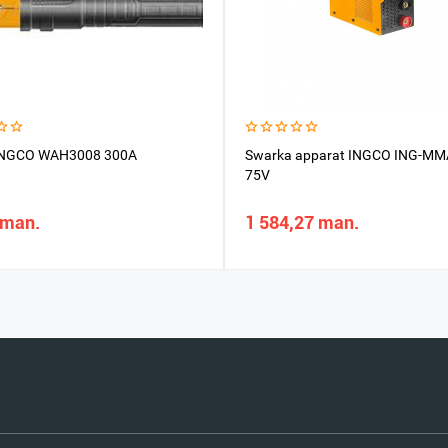
 INGCO WAH3008 300А
Swarka apparat INGCO ING-M
75V
 man.
1 584,27 man.