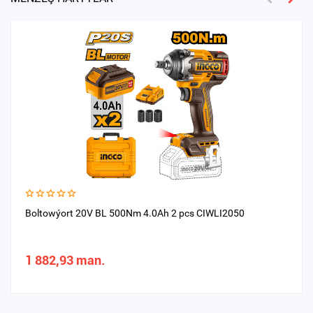
Boltowýort 20V BL 500Nm 4.0Ah 2 pcs CIWLI2050
1 882,93 man.