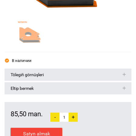
В наличии
Tölegiň görnüşleri
Eltip bermek
85,50 man.
-
+
Satyn almak