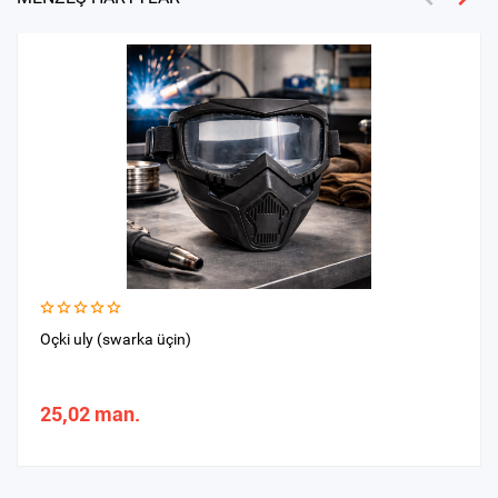
Oçki uly (swarka üçin)
25,02 man.