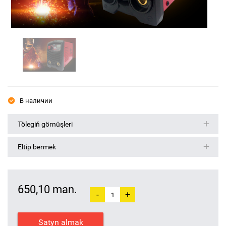
В наличии
Tölegiň görnüşleri
Eltip bermek
650,10 man.
-
+
Satyn almak