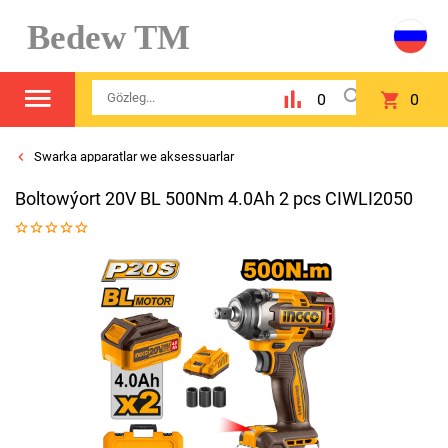
Bedew TM
0
0
Swarka apparatlar we aksessuarlar
Boltowýort 20V BL 500Nm 4.0Ah 2 pcs CIWLI2050