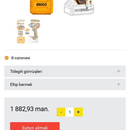
В наличии
Tölegiň görnüşleri
Eltip bermek
1 882,93 man.
-
+
Satyn almak