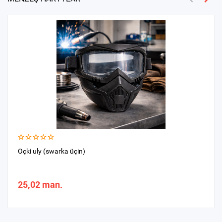
Oçki uly (swarka üçin)
25,02 man.