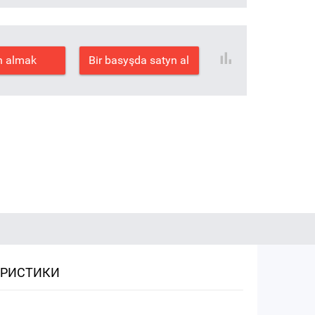
n almak
Bir basyşda satyn al
ЕРИСТИКИ