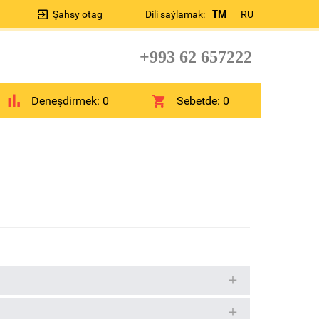
Şahsy otag
Dili saýlamak:
TM
RU
+993 62 657222
Deneşdirmek:
0
Sebetde:
0