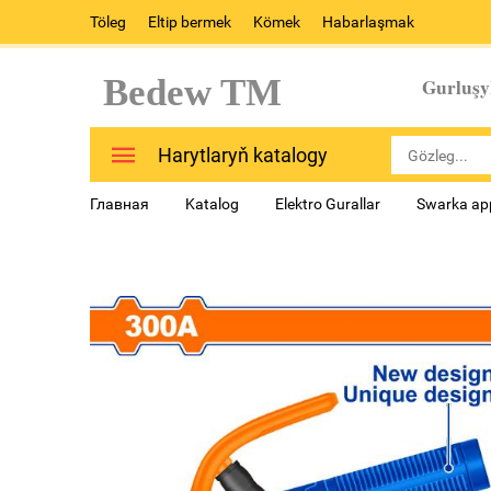
Töleg
Eltip bermek
Kömek
Habarlaşmak
Bedew TM
Gurluşy
Harytlaryň katalogy
Главная
Katalog
Elektro Gurallar
Swarka app