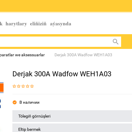
k harytlary eliňiziň
aýasynda
aratlar we aksessuarlar
Derjak 300A Wadfow WEH1A03
Derjak 300A Wadfow WEH1A03
В наличии
Tölegiň görnüşleri
Eltip bermek