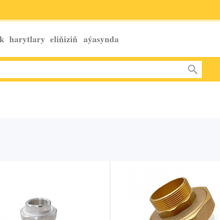
k harytlary eliňiziň
aýasynda