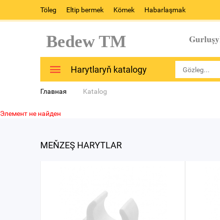
Töleg
Eltip bermek
Kömek
Habarlaşmak
Bedew TM
Gurluşy
Harytlaryň katalogy
Главная
Katalog
Элемент не найден
MEŇZEŞ HARYTLAR