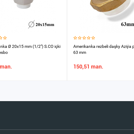
nka Ø 20x15 mm (1/2") S.CO içki
Amerikanka rezbeli daşky Aziýa p
esbo
63 mm
 man.
150,51 man.