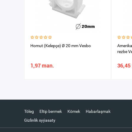
Homut (Kelepçe) Ø 20 mm Vesbo
Amerika
rezbe V
1,97 man.
36,45
Töleg
Eltip bermek
Kömek
Habarlaşmak
Gizlinlik syýasaty