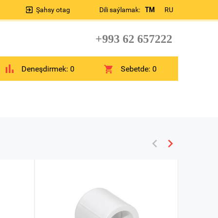
Şahsy otag
Dili saýlamak:
TM
RU
+993 62 657222
Deneşdirmek:
0
Sebetde:
0