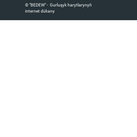
© "BEDEW" - Gurluşyk harytlarynyň
internet dükany