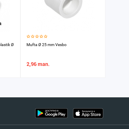
lastik Ø
Mufta Ø 25 mm Vesbo
Tirsek Ø 
2,96 man.
25,22 