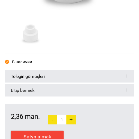
В наличии
Tölegiň görnüşleri
Eltip bermek
2,36 man.
-
+
Satyn almak