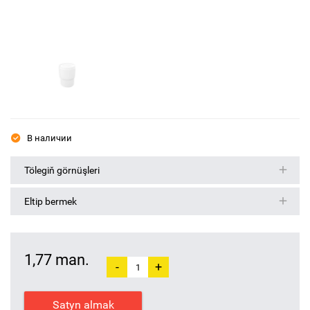
В наличии
Tölegiň görnüşleri
Eltip bermek
1,77 man.
-
+
Satyn almak