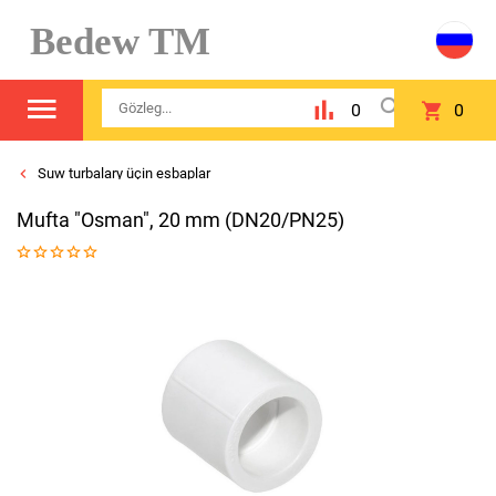
Bedew TM
0
0
Suw turbalary üçin esbaplar
Mufta "Osman", 20 mm (DN20/PN25)