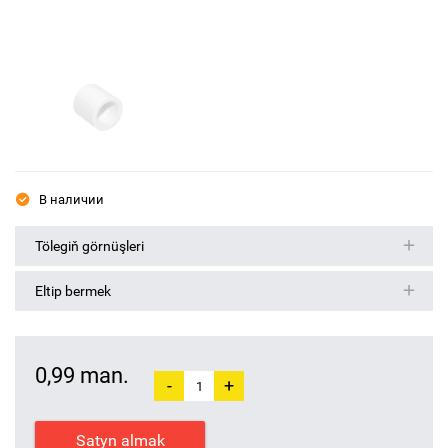
В наличии
Tölegiň görnüşleri
Eltip bermek
0,99 man.
-
+
Satyn almak