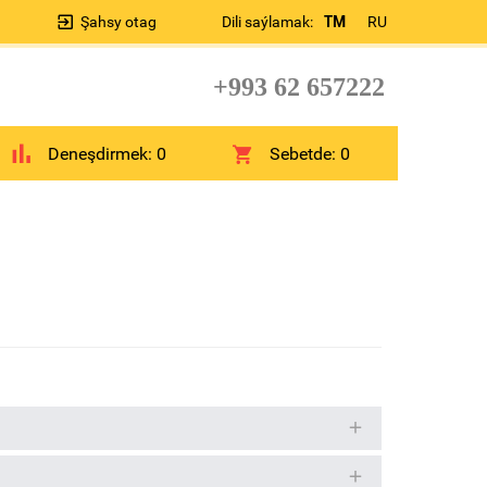
Şahsy otag
Dili saýlamak:
TM
RU
+993 62 657222
Deneşdirmek:
0
Sebetde:
0