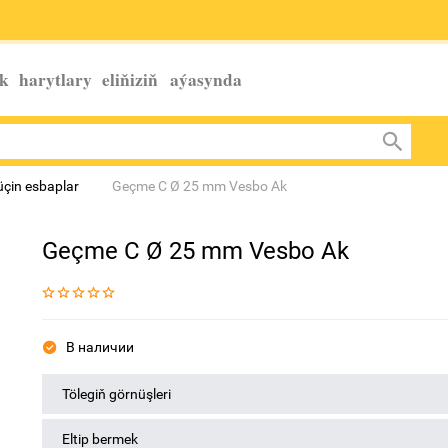
k harytlary eliňiziň
aýasynda
üçin esbaplar
Geçme C Ø 25 mm Vesbo Ak
Geçme C Ø 25 mm Vesbo Ak
В наличии
Tölegiň görnüşleri
Eltip bermek