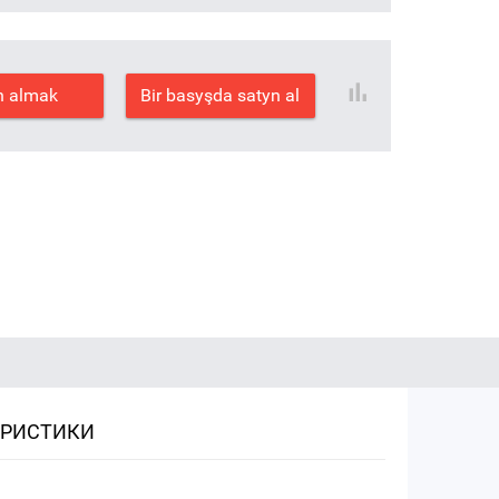
n almak
Bir basyşda satyn al
ЕРИСТИКИ