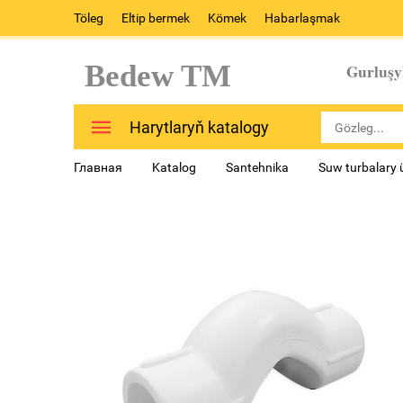
Töleg
Eltip bermek
Kömek
Habarlaşmak
Bedew TM
Gurluşy
Harytlaryň katalogy
Главная
Katalog
Santehnika
Suw turbalary 