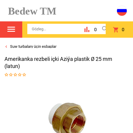
Bedew TM
0
0
Suw turbalary üçin esbaplar
Amerikanka rezbeli içki Aziýa plastik Ø 25 mm
(latun)