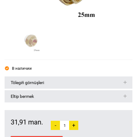
В наличии
Tölegiň görnüşleri
Eltip bermek
31,91 man.
-
+