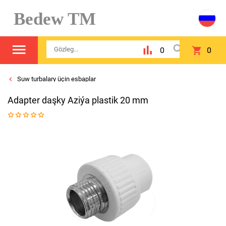
Bedew TM
0
0
Suw turbalary üçin esbaplar
Adapter daşky Aziýa plastik 20 mm