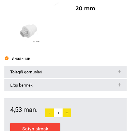
В наличии
Tölegiň görnüşleri
Eltip bermek
4,53 man.
-
+
Satyn almak