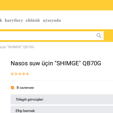
k harytlary eliňiziň
aýasynda
üçin "SHIMGE" QB70G
Nasos suw üçin "SHIMGE" QB70G
В наличии
Tölegiň görnüşleri
Eltip bermek