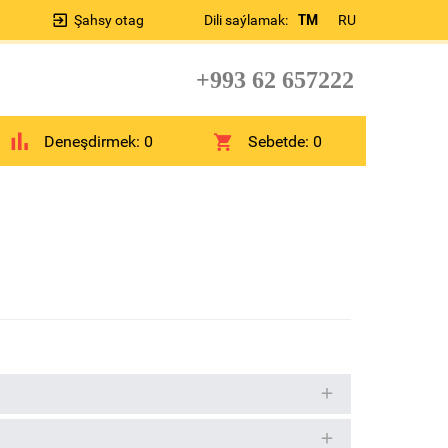
Şahsy otag
Dili saýlamak:
TM
RU
+993 62 657222
Deneşdirmek:
0
Sebetde:
0