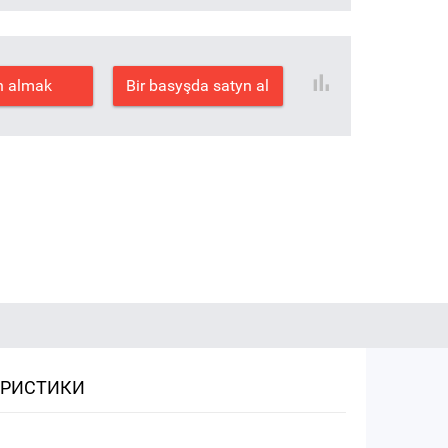
n almak
Bir basyşda satyn al
ЕРИСТИКИ