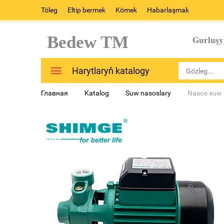
Töleg
Eltip bermek
Kömek
Habarlaşmak
Bedew TM
Gurluşy
Harytlaryň katalogy
Главная
Katalog
Suw nasoslary
Nasos suw 