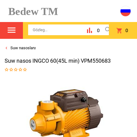
Bedew TM
0
0
Suw nasoslary
Suw nasos INGCO 60(45L min) VPM550683