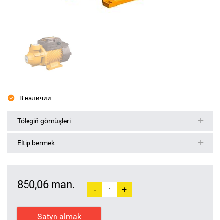
В наличии
Tölegiň görnüşleri
Eltip bermek
850,06 man.
-
+
Satyn almak