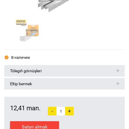
В наличии
Tölegiň görnüşleri
Eltip bermek
12,41 man.
-
+
Satyn almak