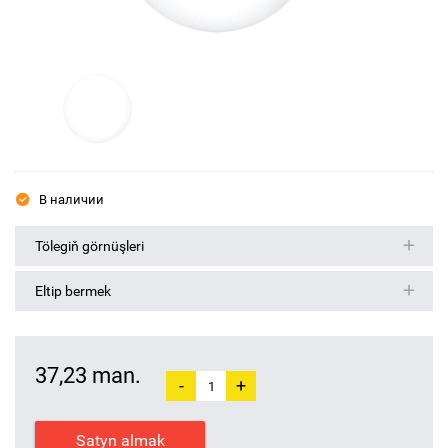
В наличии
Tölegiň görnüşleri
Eltip bermek
37,23 man.
-
+
Satyn almak