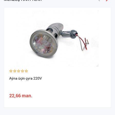
Aýna üçin çyra 220V
22,66 man.