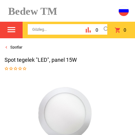
Bedew TM
0
0
Spotlar
Spot tegelek "LED", panel 15W