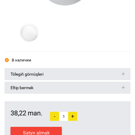
В наличии
Tölegiň görnüşleri
Eltip bermek
38,22 man.
-
+
Satyn almak