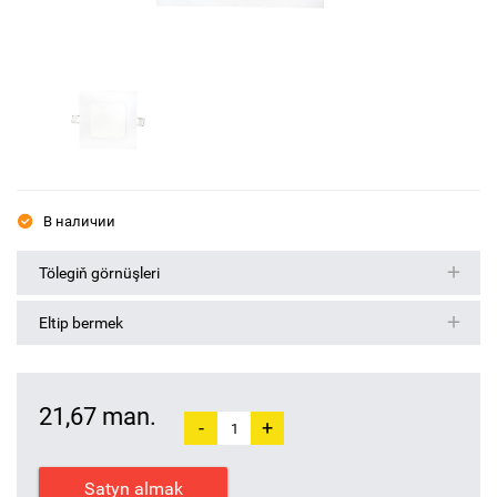
В наличии
Tölegiň görnüşleri
Eltip bermek
21,67 man.
-
+
Satyn almak