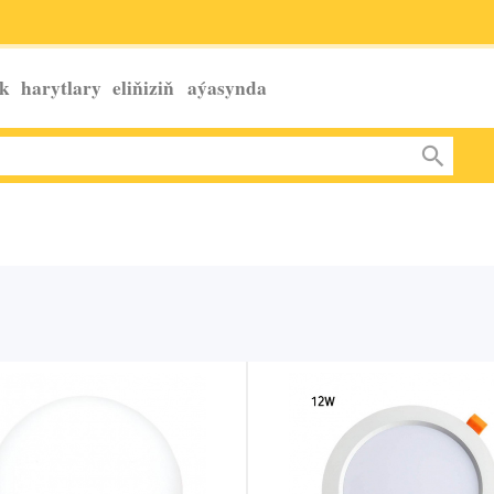
k harytlary eliňiziň
aýasynda