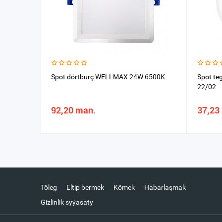
Spot dörtburç WELLMAX 24W 6500K
Spot teg
22/02
92,20 man.
37,23
Töleg
Eltip bermek
Kömek
Habarlaşmak
Gizlinlik syýasaty