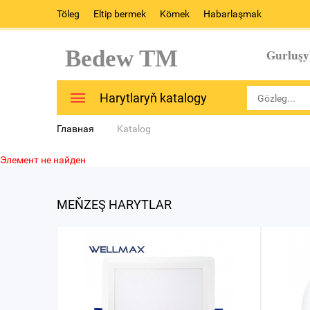
Töleg
Eltip bermek
Kömek
Habarlaşmak
Bedew TM
Gurluşy
Harytlaryň katalogy
Главная
Katalog
Элемент не найден
MEŇZEŞ HARYTLAR