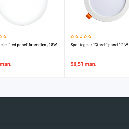
elek "Led panel" firamelles , 18W
Spot tegelek "Ctorch" panel 12 W
 man.
58,51 man.