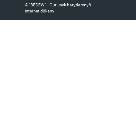
© "BEDEW" - Gurluşyk harytlarynyň
internet dükany