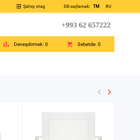
Şahsy otag
Dili saýlamak:
TM
RU
+993 62 657222
Deneşdirmek:
0
Sebetde:
0