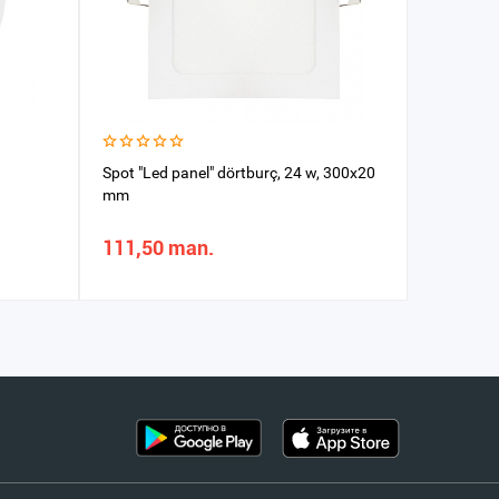
Spot "Led panel" dörtburç, 24 w, 300х20
Spot WE
mm
111,50 man.
29,16 