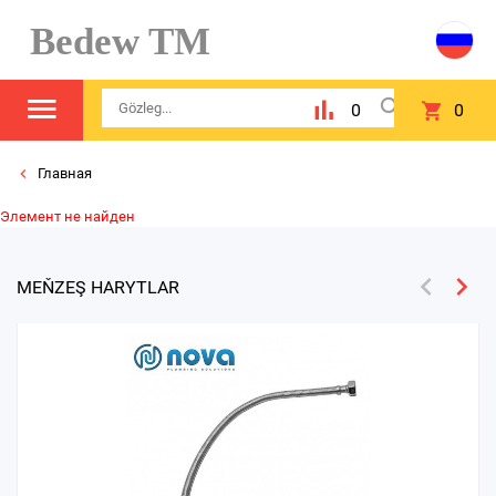
Bedew TM
0
0
Главная
Элемент не найден
MEŇZEŞ HARYTLAR