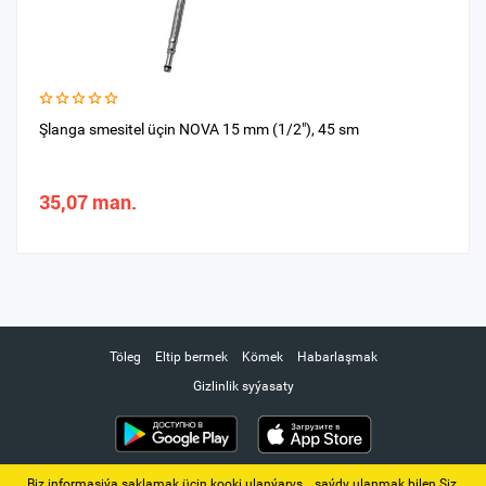
Şlanga smesitel üçin NOVA 15 mm (1/2"), 45 sm
35,07 man.
Töleg
Eltip bermek
Kömek
Habarlaşmak
Gizlinlik syýasaty
Biz informasiýa saklamak üçin kooki ulanýarys. ‚ saýdy ulanmak bilen Siz