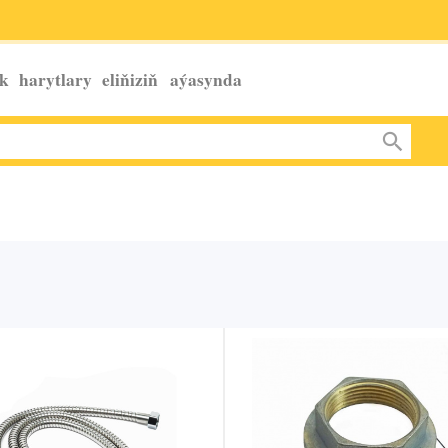
k harytlary eliňiziň
aýasynda