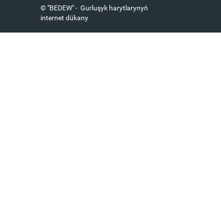
© "BEDEW" - Gurluşyk harytlarynyň
internet dükany