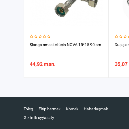
Şlanga smesitel üçin NOVA 15*15 90 sm
Duş şla
44,92 man.
35,07
Töleg
Eltip bermek
Kömek
Habarlaşmak
Gizlinlik syýasaty