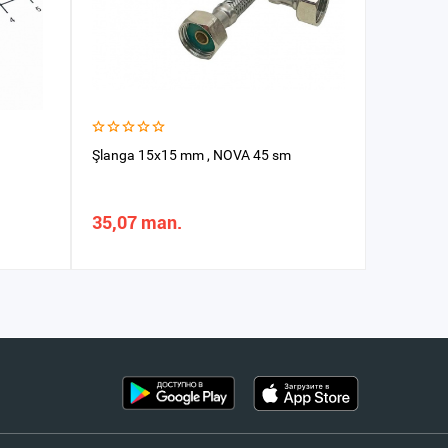
Şlanga 15x15 mm , NOVA 45 sm
Leýka Uz
35,07 man.
65,01 