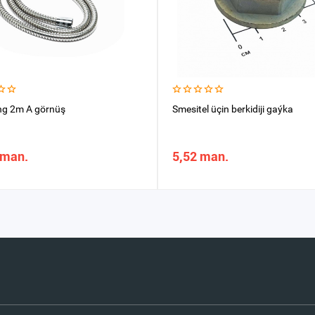
ng 2m A görnüş
Smesitel üçin berkidiji gaýka
 man.
5,52 man.