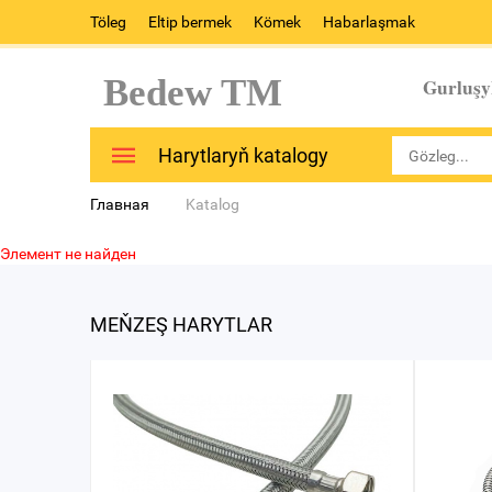
Töleg
Eltip bermek
Kömek
Habarlaşmak
Bedew TM
Gurluşy
Harytlaryň katalogy
Главная
Katalog
Элемент не найден
MEŇZEŞ HARYTLAR