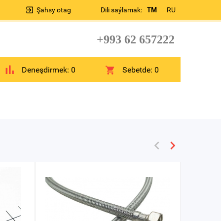
Şahsy otag
Dili saýlamak:
TM
RU
+993 62 657222
Deneşdirmek:
0
Sebetde:
0