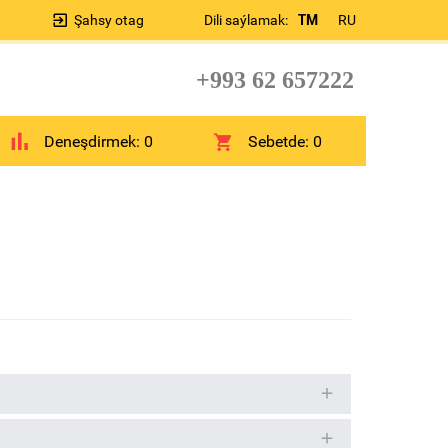
Şahsy otag
Dili saýlamak:
TM
RU
+993 62 657222
Deneşdirmek:
0
Sebetde:
0