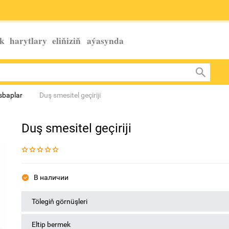
k harytlary eliňiziň
aýasynda
esbaplar
Duş smesitel geçiriji
Duş smesitel geçiriji
В наличии
Tölegiň görnüşleri
Eltip bermek