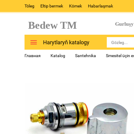
Töleg
Eltip bermek
Kömek
Habarlaşmak
Bedew TM
Gurluşy
Harytlaryň katalogy
Главная
Katalog
Santehnika
Smesitel üçin 