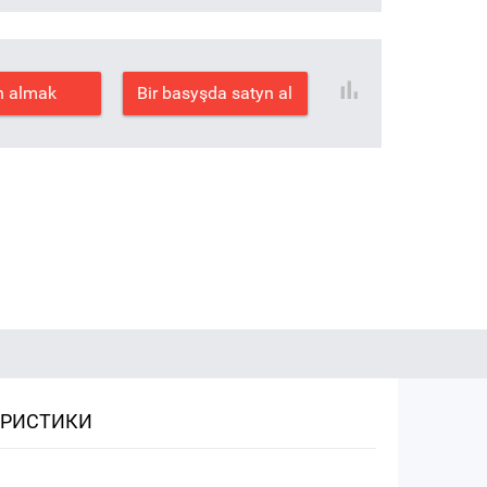
n almak
Bir basyşda satyn al
ЕРИСТИКИ