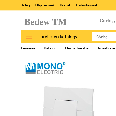
Töleg
Eltip bermek
Kömek
Habarlaşmak
Bedew TM
Gurluşy
Harytlaryň katalogy
Главная
Katalog
Elektro harytlar
Rozetkalar