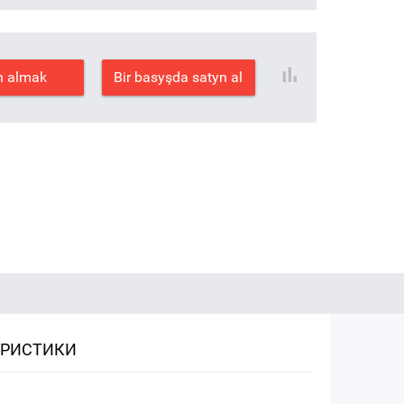
n almak
Bir basyşda satyn al
ЕРИСТИКИ