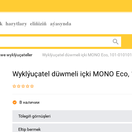
k harytlary eliňiziň
aýasynda
 we wyklýuçateller
Wyklýuçatel düwmeli içki MONO Eco, 101-01010
Wyklýuçatel düwmeli içki MONO Eco,
В наличии
Tölegiň görnüşleri
Eltip bermek