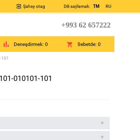
Şahsy otag
Dili saýlamak:
TM
RU
+993 62 657222
Deneşdirmek:
0
Sebetde:
0
1-101
 101-010101-101