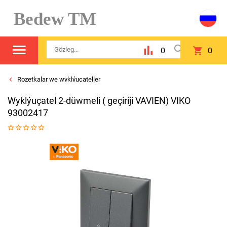
Bedew TM
0
0
Rozetkalar we wyklýuçateller
Wyklýuçatel 2-düwmeli ( geçiriji VAVIEN) VIKO
93002417