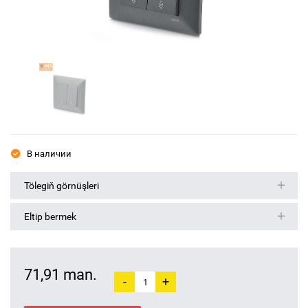
В наличии
Tölegiň görnüşleri
Eltip bermek
71,91 man.
-
+