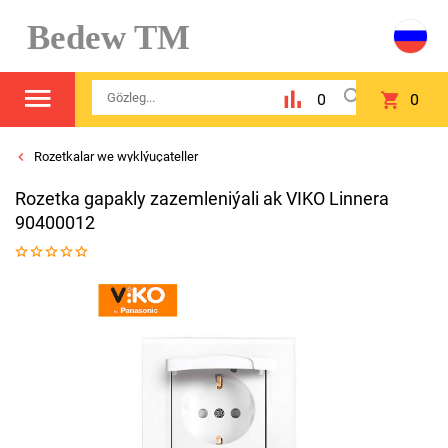
Bedew TM
0
0
Rozetkalar we wyklýuçateller
Rozetka gapakly zazemleniýali ak VIKO Linnera
90400012