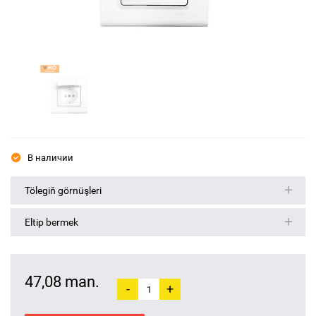
В наличии
Tölegiň görnüşleri
Eltip bermek
47,08 man.
-
+