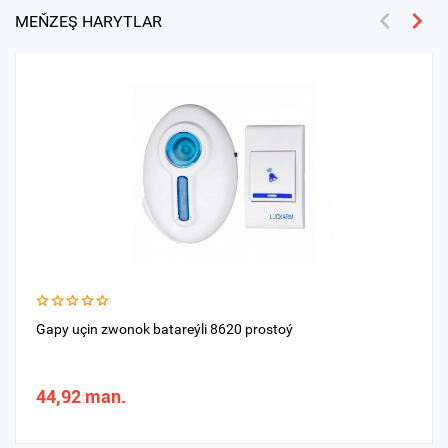
MEŇZEŞ HARYTLAR
Gapy uçin zwonok batareýli 8620 prostoý
44,92 man.