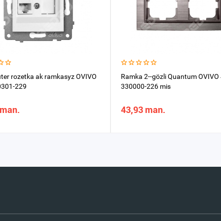
er rozetka ak ramkasyz OVIVO
Ramka 2--gözli Quantum OVIVO 
0301-229
330000-226 mis
 man.
43,93 man.