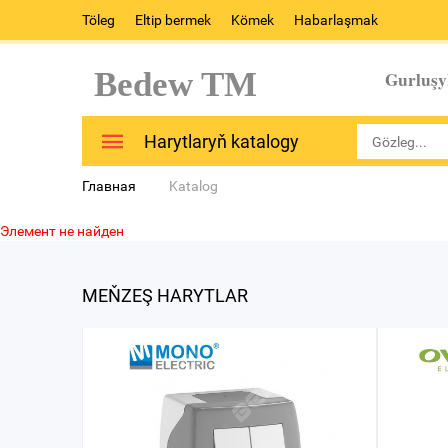
Töleg
Eltip bermek
Kömek
Habarlaşmak
Bedew TM
Gurluşy
Harytlaryň katalogy
Главная
Katalog
Элемент не найден
MEŇZEŞ HARYTLAR