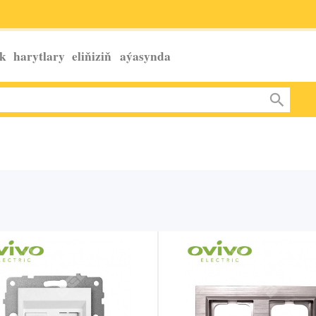
k harytlary eliňiziň
aýasynda