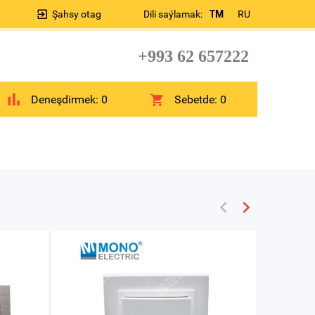
Şahsy otag
Dili saýlamak:
TM
RU
+993 62 657222
Deneşdirmek:
0
Sebetde:
0