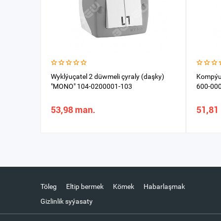
Wyklýuçatel 2 düwmeli çyraly (daşky)
Kompýut
"MONO" 104-0200001-103
600-00
53,98 man.
51,81
Töleg
Eltip bermek
Kömek
Habarlaşmak
Gizlinlik syýasaty