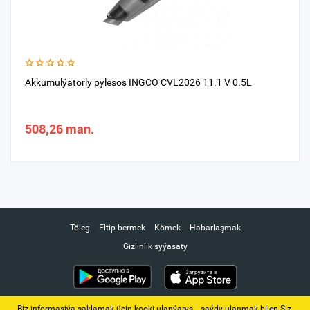
Akkumulýatorly pylesos INGCO CVL2026 11.1 V 0.5L
508,26 man.
Töleg
Eltip bermek
Kömek
Habarlaşmak
Gizlinlik syýasaty
Biz informasiýa saklamak üçin kooki ulanýarys. ‚ saýdy ulanmak bilen Siz