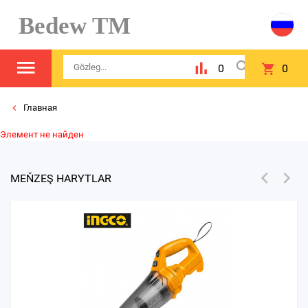
Bedew TM
0
0
Главная
Элемент не найден
MEŇZEŞ HARYTLAR