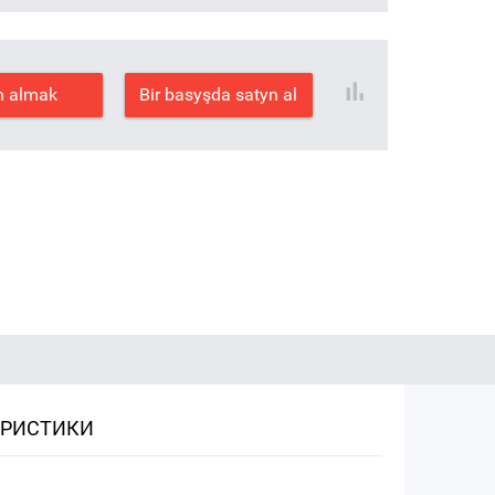
n almak
Bir basyşda satyn al
ЕРИСТИКИ