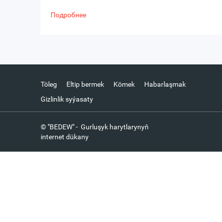
Подробнее
Töleg
Eltip bermek
Kömek
Habarlaşmak
Gizlinlik syýasaty
© "BEDEW" - Gurluşyk harytlarynyň
internet dükany