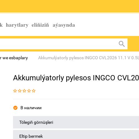
k harytlary eliňiziň
aýasynda
r we esbaplary
Akkumulýatorly pylesos INGCO CVL2026 11.1 V 0.5
Akkumulýatorly pylesos INGCO CVL202
В наличии
Tölegiň görnüşleri
Eltip bermek