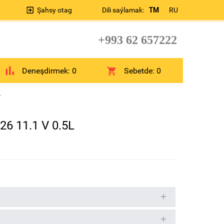
Şahsy otag
Dili saýlamak:
TM
RU
+993 62 657222
Deneşdirmek:
0
Sebetde:
0
L
6 11.1 V 0.5L