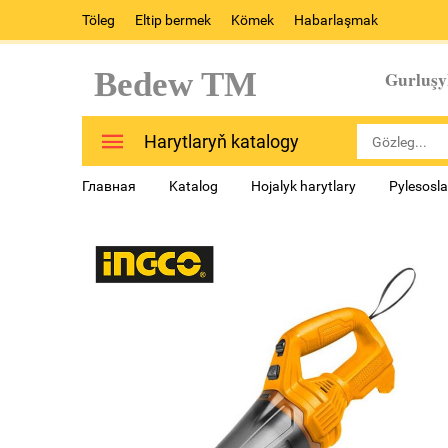
Töleg
Eltip bermek
Kömek
Habarlaşmak
Bedew TM
Gurluşy
Harytlaryň katalogy
Главная
Katalog
Hojalyk harytlary
Pylesosla