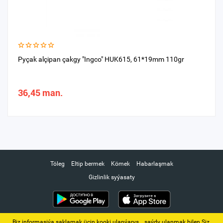
Pyçak alçipan çakgy "Ingco" HUK615, 61*19mm 110gr
36,45 man.
Töleg
Eltip bermek
Kömek
Habarlaşmak
Gizlinlik syýasaty
Biz informasiýa saklamak üçin kooki ulanýarys. ‚ saýdy ulanmak bilen Siz