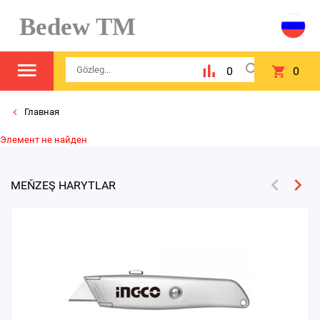
Bedew TM
0
0
Главная
Элемент не найден
MEŇZEŞ HARYTLAR