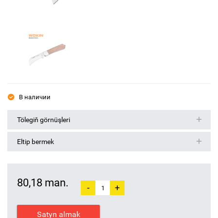
В наличии
Tölegiň görnüşleri
Eltip bermek
80,18 man.
-
+
Satyn almak