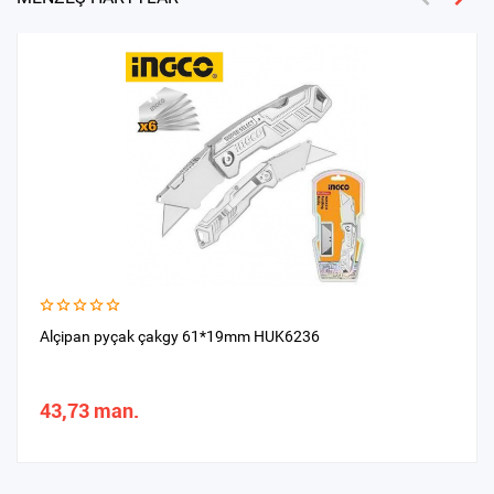
Alçipan pyçak çakgy 61*19mm HUK6236
43,73 man.