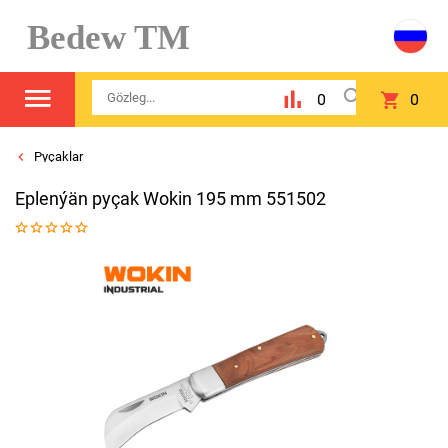
Bedew TM
0
0
Pyçaklar
Eplenýän pyçak Wokin 195 mm 551502