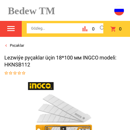
Bedew TM
0
0
Pyçaklar
Lezwiýe pyçaklar üçin 18*100 мм INGCO modeli:
HKNSB112