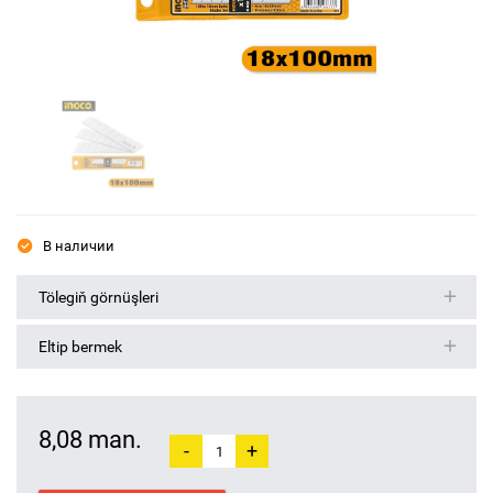
В наличии
Tölegiň görnüşleri
Eltip bermek
8,08 man.
-
+