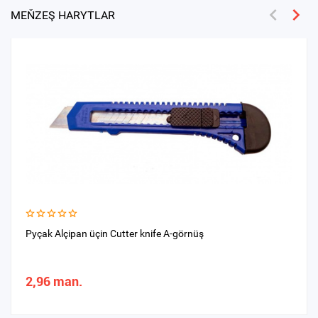
MEŇZEŞ HARYTLAR
Pyçak Alçipan üçin Cutter knife A-görnüş
2,96 man.