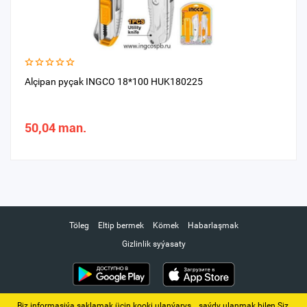
Alçipan pyçak INGCO 18*100 HUK180225
50,04 man.
Töleg
Eltip bermek
Kömek
Habarlaşmak
Gizlinlik syýasaty
Biz informasiýa saklamak üçin kooki ulanýarys. ‚ saýdy ulanmak bilen Siz