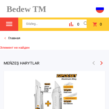
Bedew TM
0
0
Главная
Элемент не найден
MEŇZEŞ HARYTLAR