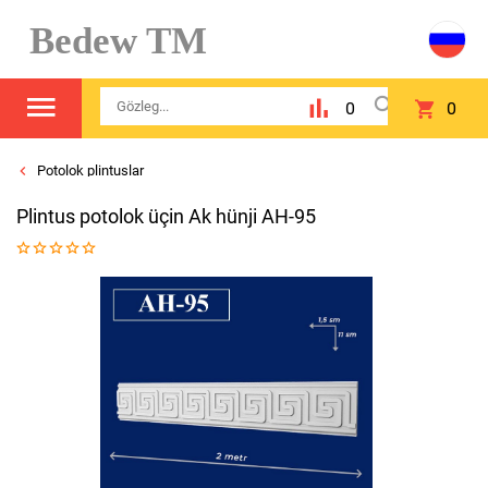
Bedew TM
0
0
Potolok plintuslar
Plintus potolok üçin Ak hünji AH-95