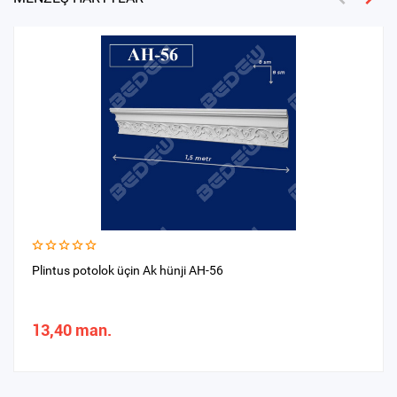
Plintus potolok üçin Ak hünji AH-56
13,40 man.