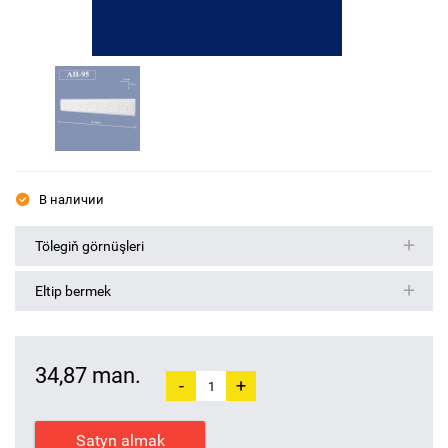
В наличии
Tölegiň görnüşleri
Eltip bermek
34,87 man.
-
+
Satyn almak