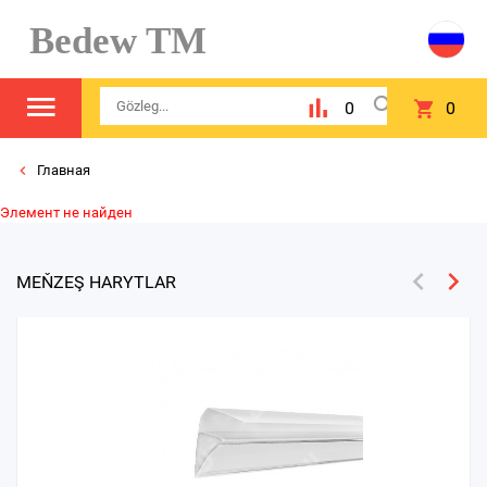
Bedew TM
0
0
Главная
Элемент не найден
MEŇZEŞ HARYTLAR