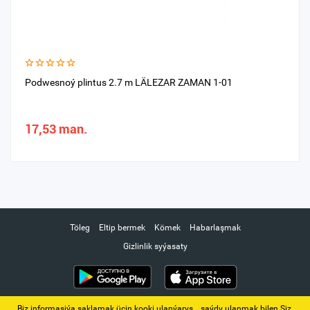
Podwesnoý plintus 2.7 m LÄLEZAR ZAMAN 1-01
17,53 man.
Töleg
Eltip bermek
Kömek
Habarlaşmak
Gizlinlik syýasaty
Biz informasiýa saklamak üçin kooki ulanýarys. ‚ saýdy ulanmak bilen Siz