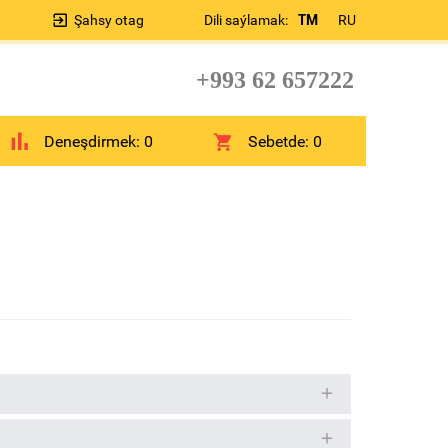
Şahsy otag
Dili saýlamak:
TM
RU
+993 62 657222
Deneşdirmek:
0
Sebetde:
0