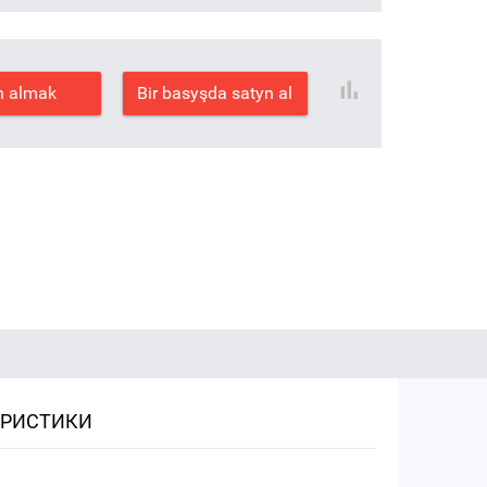
n almak
Bir basyşda satyn al
ЕРИСТИКИ