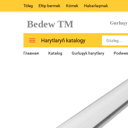
Töleg
Eltip bermek
Kömek
Habarlaşmak
Bedew TM
Gurluşy
Harytlaryň katalogy
Главная
Katalog
Gurluşyk harytlary
Podwesn