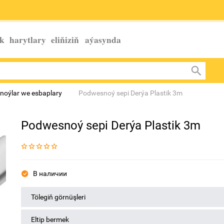
k harytlary eliňiziň
aýasynda
oýlar we esbaplary
Podwesnoý sepi Derýa Plastik 3m
Podwesnoý sepi Derýa Plastik 3m
В наличии
Tölegiň görnüşleri
Eltip bermek