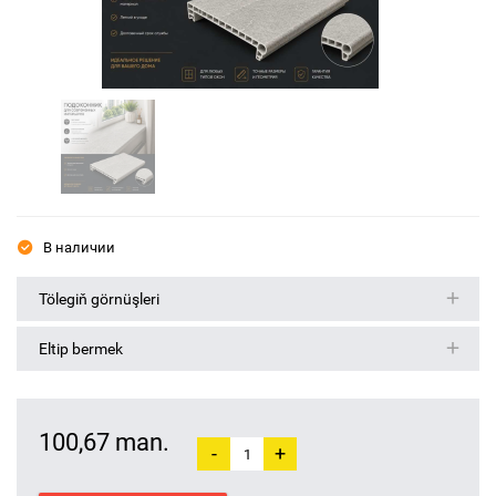
В наличии
Tölegiň görnüşleri
Eltip bermek
100,67 man.
-
+