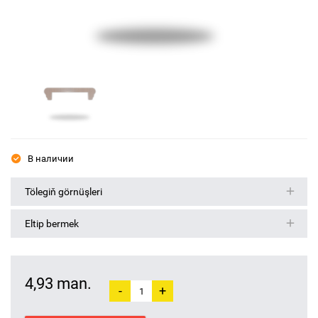
В наличии
Tölegiň görnüşleri
Eltip bermek
4,93 man.
-
+