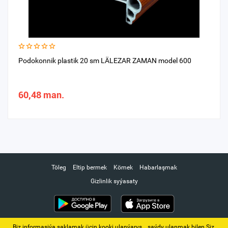
Podokonnik plastik 20 sm LÄLEZAR ZAMAN model 600
60,48 man.
Töleg
Eltip bermek
Kömek
Habarlaşmak
Gizlinlik syýasaty
Biz informasiýa saklamak üçin kooki ulanýarys. ‚ saýdy ulanmak bilen Siz