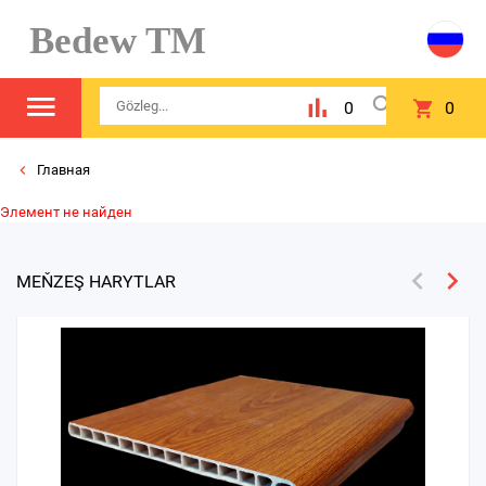
Bedew TM
0
0
Главная
Элемент не найден
MEŇZEŞ HARYTLAR