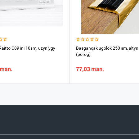
Raitto C89 ini 10sm, uzynlygy
Basgançak ugolok 250 sm, alty
(porog)
 man.
77,03 man.