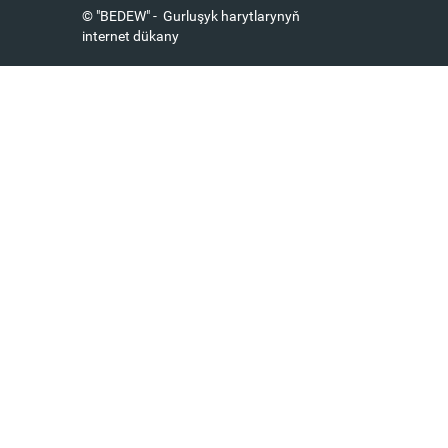
© "BEDEW" - Gurluşyk harytlarynyň
internet dükany