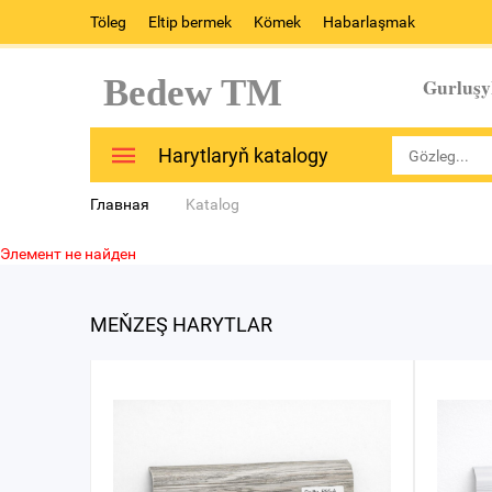
Töleg
Eltip bermek
Kömek
Habarlaşmak
Bedew TM
Gurluşy
Harytlaryň katalogy
Главная
Katalog
Элемент не найден
MEŇZEŞ HARYTLAR