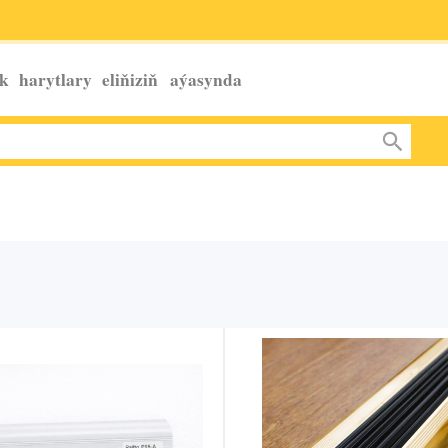
k harytlary eliňiziň
aýasynda