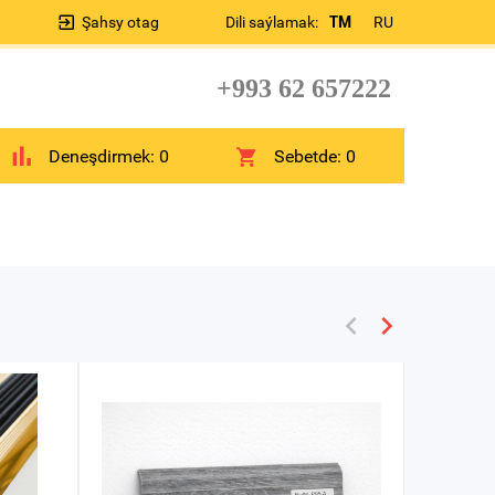
Şahsy otag
Dili saýlamak:
TM
RU
+993 62 657222
Deneşdirmek:
0
Sebetde:
0