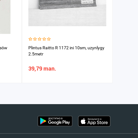
nsöw
Plintus Raitto R 1172 ini 10sm, uzynlygy
Plintus R
2.5metr
2.5metr
39,79 man.
39,79 