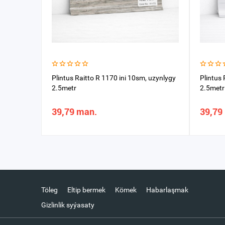
Plintus Raitto R 1170 ini 10sm, uzynlygy
Plintus 
2.5metr
2.5metr
39,79 man.
39,79
Töleg
Eltip bermek
Kömek
Habarlaşmak
Gizlinlik syýasaty