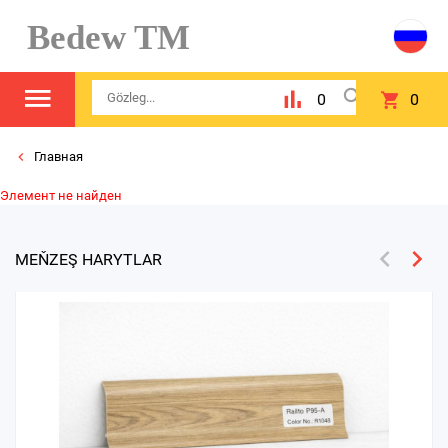
Bedew TM
0
0
Главная
Элемент не найден
MEŇZEŞ HARYTLAR