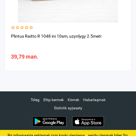
Plintus Raitto R 1048 ini 10sm, uzynlygy 2.5metr
39,79 man.
Töleg
Eltip bermek
Kömek
Habarlaşmak
Gizlinlik syýasaty
Biz informasiýa saklamak üçin kooki ulanýarys. ‚ saýdy ulanmak bilen Siz