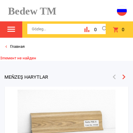
Bedew TM
0
0
Главная
Элемент не найден
MEŇZEŞ HARYTLAR