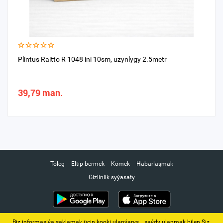
Plintus Raitto R 1048 ini 10sm, uzynlygy 2.5metr
39,79 man.
Töleg
Eltip bermek
Kömek
Habarlaşmak
Gizlinlik syýasaty
Biz informasiýa saklamak üçin kooki ulanýarys. ‚ saýdy ulanmak bilen Siz