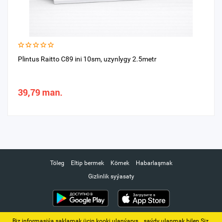
Plintus Raitto C89 ini 10sm, uzynlygy 2.5metr
39,79 man.
Töleg
Eltip bermek
Kömek
Habarlaşmak
Gizlinlik syýasaty
Biz informasiýa saklamak üçin kooki ulanýarys. ‚ saýdy ulanmak bilen Siz