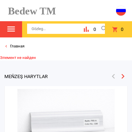
Bedew TM
0
0
Главная
Элемент не найден
MEŇZEŞ HARYTLAR