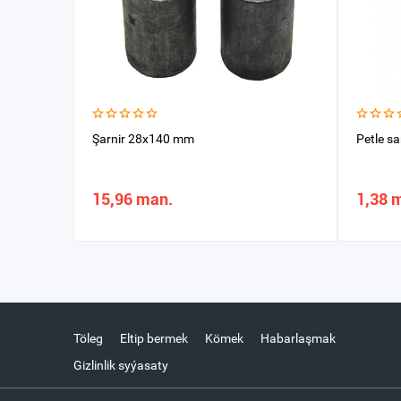
Şarnir 28x140 mm
Petle s
15,96 man.
1,38 
Töleg
Eltip bermek
Kömek
Habarlaşmak
Gizlinlik syýasaty