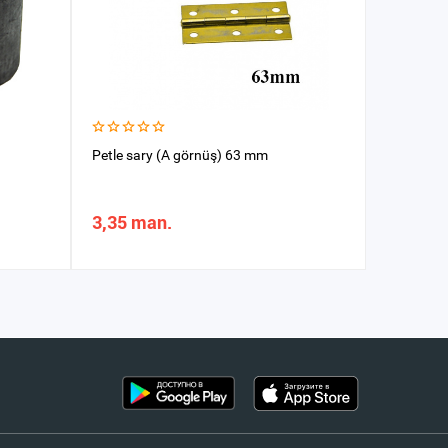
Petle sary (A görnüş) 63 mm
Ugolok po
3,35 man.
2,36 m