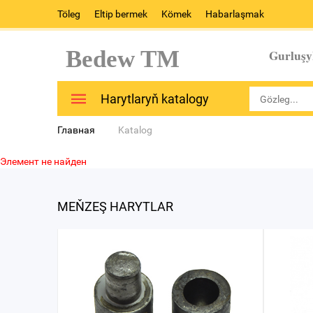
Töleg
Eltip bermek
Kömek
Habarlaşmak
Bedew TM
Gurluşy
Harytlaryň katalogy
Главная
Katalog
Элемент не найден
MEŇZEŞ HARYTLAR