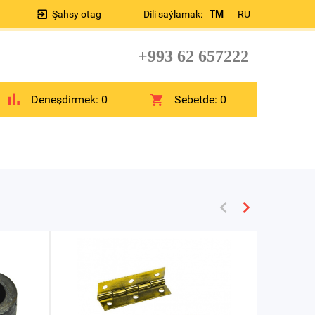
Şahsy otag
Dili saýlamak:
TM
RU
+993 62 657222
Deneşdirmek:
0
Sebetde:
0