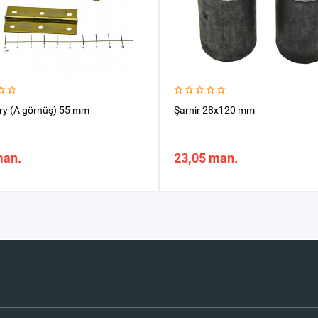
ary (A görnüş) 55 mm
Şarnir 28x120 mm
man.
23,05 man.