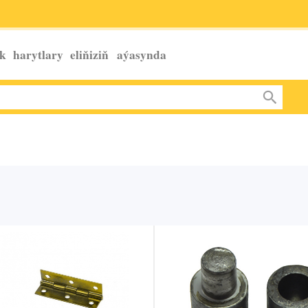
k harytlary eliňiziň
aýasynda