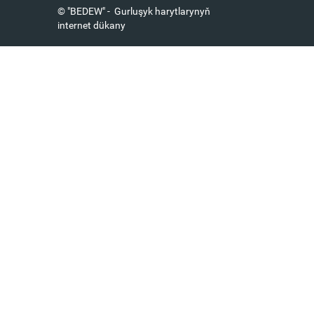
© "BEDEW" - Gurluşyk harytlarynyň
internet dükany